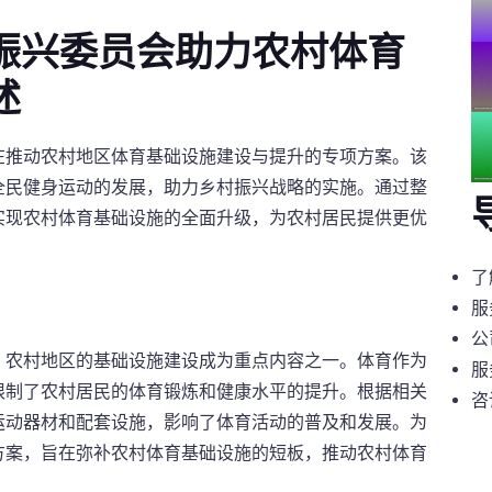
振兴委员会助力农村体育
述
在推动农村地区体育基础设施建设与提升的专项方案。该
全民健身运动的发展，助力乡村振兴战略的实施。通过整
实现农村体育基础设施的全面升级，为农村居民提供更优
了
服
公
，农村地区的基础设施建设成为重点内容之一。体育作为
服
限制了农村居民的体育锻炼和健康水平的提升。根据相关
咨
运动器材和配套设施，影响了体育活动的普及和发展。为
方案，旨在弥补农村体育基础设施的短板，推动农村体育