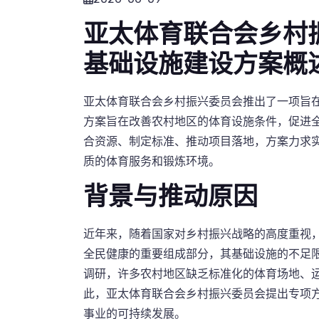
亚太体育联合会乡村
基础设施建设方案概
亚太体育联合会乡村振兴委员会推出了一项旨
方案旨在改善农村地区的体育设施条件，促进
合资源、制定标准、推动项目落地，方案力求
质的体育服务和锻炼环境。
背景与推动原因
近年来，随着国家对乡村振兴战略的高度重视
全民健康的重要组成部分，其基础设施的不足
调研，许多农村地区缺乏标准化的体育场地、
此，亚太体育联合会乡村振兴委员会提出专项
事业的可持续发展。