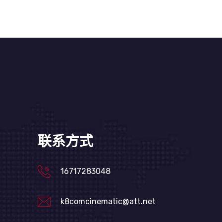
联系方式
16717283048
k8comcinematic@att.net