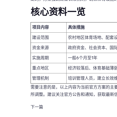
核心资料一览
项目内容
具体措施
建设范围
农村地区体育场地、配套
资金来源
政府资金、社会资本、国
实施周期
一般6个月至1年
重点地区
经济较落后、体育基础薄
管理机制
培训管理人员，建立长效
需要注意的是，以上内容为当前官方方案的主
所调整。建议关注官方公告和通知，获取最新
下一篇