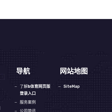
导航
网站地图
了解
b体育网页版
SiteMap
登录入口
服务案例
到
公司简讯