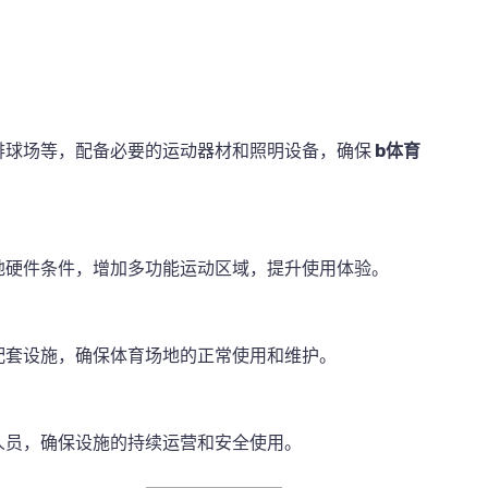
排球场等，配备必要的运动器材和照明设备，确保
b体育
地硬件条件，增加多功能运动区域，提升使用体验。
配套设施，确保体育场地的正常使用和维护。
人员，确保设施的持续运营和安全使用。