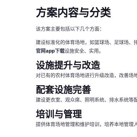
方案内容与分类
该方案主要包括以下几个方面：
建设标准化的体育场地，如篮球场、足球场、
官网app下载
设施安全、实用。
设施提升与改造
对已有的农村体育场地进行升级改造，改善场
配套设施完善
建设更衣室、观众席、照明系统、排水系统等
培训与管理
提供体育场地管理和维护培训，培养本地管理